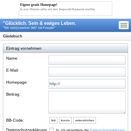
Eigene gratis Homepage!
In zwei Minuten selbst mit dem Beepworld-Baukasten erstellen.
—
"Glücklich. Sein & ewiges Leben.
—
—
"Wir net(t)zwerken 360° mit Freude!"
Gästebuch
Eintrag vornehmen
Name:
E-Mail:
Homepage:
Beitrag:
BB-Code:
fett
kursiv
unterstrichen
Datenschutzerklärung
Ja, ich akzeptiere die
Datenschutzerklärung.